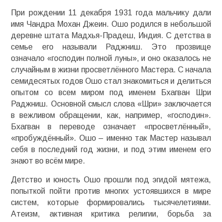
При рождении 11 декабря 1931 года мальчику дали
имя Чандра Мохан Джеин. Ошо родился в небольшой
деревне штата Мадхья-Прадеш, Индия. С детства в
семье его называли Раджниш. Это прозвище
означало «господин полной луны», и оно оказалось не
случайным в жизни просветлённого Мастера. С начала
семидесятых годов Ошо стал знакомиться и делиться
опытом со всем миром под именем Бхагван Шри
Раджниш. Основной смысл слова «Шри» заключается
в вежливом обращении, как, например, «господин».
Бхагван в переводе означает «просветлённый»,
«пробуждённый». Ошо – именно так Мастер называл
себя в последний год жизни, и под этим именем его
знают во всём мире.
Детство и юность Ошо прошли под эгидой мятежа,
попыткой пойти против многих устоявшихся в мире
систем, которые формировались тысячелетиями.
Атеизм, активная критика религии, борьба за