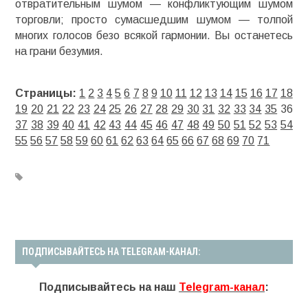
отвратительным шумом — конфликтующим шумом
торговли; просто сумасшедшим шумом — толпой
многих голосов безо всякой гармонии. Вы останетесь
на грани безумия.
Страницы:
1
2
3
4
5
6
7
8
9
10
11
12
13
14
15
16
17
18
19
20
21
22
23
24
25
26
27
28
29
30
31
32
33
34
35
36
37
38
39
40
41
42
43
44
45
46
47
48
49
50
51
52
53
54
55
56
57
58
59
60
61
62
63
64
65
66
67
68
69
70
71
ПОДПИСЫВАЙТЕСЬ НА TELEGRAM-КАНАЛ:
Подписывайтесь на наш
Telegram-канал
: