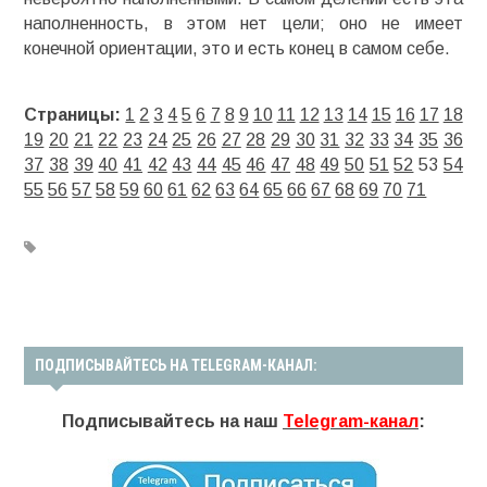
наполненность, в этом нет цели; оно не имеет
конечной ориентации, это и есть конец в самом себе.
Страницы:
1
2
3
4
5
6
7
8
9
10
11
12
13
14
15
16
17
18
19
20
21
22
23
24
25
26
27
28
29
30
31
32
33
34
35
36
37
38
39
40
41
42
43
44
45
46
47
48
49
50
51
52
53
54
55
56
57
58
59
60
61
62
63
64
65
66
67
68
69
70
71
ПОДПИСЫВАЙТЕСЬ НА TELEGRAM-КАНАЛ:
Подписывайтесь на наш
Telegram-канал
: