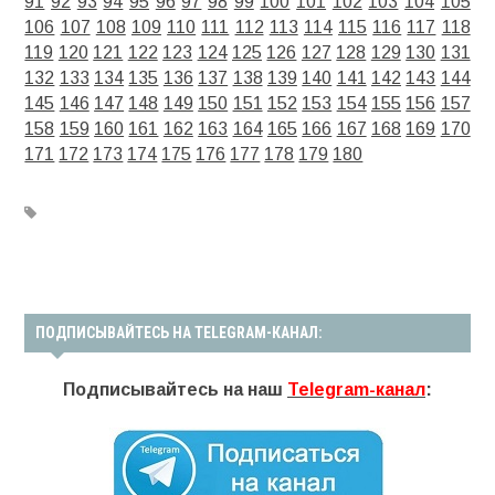
91
92
93
94
95
96
97
98
99
100
101
102
103
104
105
106
107
108
109
110
111
112
113
114
115
116
117
118
119
120
121
122
123
124
125
126
127
128
129
130
131
132
133
134
135
136
137
138
139
140
141
142
143
144
145
146
147
148
149
150
151
152
153
154
155
156
157
158
159
160
161
162
163
164
165
166
167
168
169
170
171
172
173
174
175
176
177
178
179
180
ПОДПИСЫВАЙТЕСЬ НА TELEGRAM-КАНАЛ:
Подписывайтесь на наш
Telegram-канал
: