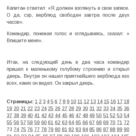
Капитан ответил: «Я должен взглянуть в свои записи.
О да, сэр, верблюд свободен завтра после двух
часов».
Командир, понижая голос и оглядываясь, сказал: »
Впишите меня».
Итак, на следующий день в два часа командир
пришел к маленькому голубому строению и открыл
дверь. Внутри он нашел приятнейшего верблюда изо
всех, каких он видел. Он закрыл дверь.
Страницы:
1
2
3
4
5
6
7
8
9
10
11
12
13
14
15
16
17
18
19
20
21
22
23
24
25
26
27
28
29
30
31
32
33
34
35
36
37
38
39
40
41
42
43
44
45
46
47
48
49
50
51
52
53
54
55
56
57
58
59
60
61
62
63
64
65
66
67
68
69
70
71
72
73
74
75
76
77
78
79
80
81
82
83
84
85
86
87
88
89
90