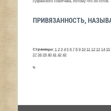
суфийского советчика, потому что он готов.
ПРИВЯЗАННОСТЬ, НАЗЫВ
Страницы:
1
2
3
4
5
6
7
8
9
10
11
12
13
14
15
37
38
39
40
41
42
43