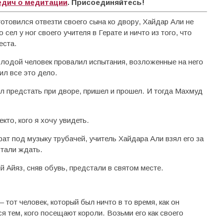
едич о медитации
. Присоединяйтесь!
готовился отвезти своего сына ко двору, Хайдар Али не
 сел у ног своего учителя в Герате и ничто из того, что
еста.
молодой человек провалил испытания, возложенные на него
ил все это дело.
л предстать при дворе, пришел и прошел. И тогда Махмуд
кто, кого я хочу увидеть.
ат под музыку трубачей, учитель Хайдара Али взял его за
стали ждать.
 Айяз, сняв обувь, предстали в святом месте.
тот человек, который был ничто в то время, как он
я тем, кого посещают короли. Возьми его как своего