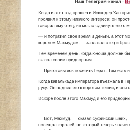
Наш Телеграм-канал -
В
Когда и этот год прошел и Искандер Хан при
проявил к этому никакого интереса: он просто
говорил ему отец, не могло сдвинуть его с м
— Я потратил свое время и деньги, а этот 
королем Махмудом, — заплакал отец и брос
Тем временем день, когда юноша должен бы
сказал своим придворным:
— Приготовьтесь посетить Герат. Там есть не
Когда кавалькада императора въезжала в Гер
руку. Он подвел его к воротам теккии, и они 
Вскоре после этого Махмуд и его придворный
— Вот, Махмуд, — сказал суфийский шейх, — 
посещал королей, но который теперь являетс