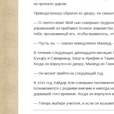
не пропало даром.
Приведя юношу обратно ко двору, он сказал
— О светоч века! Мой сын совершил трудное
упражнений он прибавил полное знакомство
тебя, проэкзаменуй его, чтобы выявилось, ч
— Пусть он, — сказал немедленно Махмуд, 
В течение следующих двенадцати месяцев Х
Бухару и Самарканд, Каср-и-Арифин и Ташке
Когда он вернулся ко двору, Махмуд из Газны
— Он может прийти на следующий год.
В этот год Хайдар Али совершил паломничес
познакомился с редкими книгами и никогда н
дервишей того времени. Когда он вернулся в
— Теперь выбери учителя, и если он возьмет