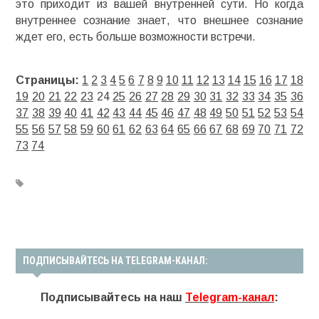
это приходит из вашей внутренней сути. Но когда
внутреннее сознание знает, что внешнее сознание
ждет его, есть больше возможности встречи.
Страницы:
1
2
3
4
5
6
7
8
9
10
11
12
13
14
15
16
17
18
19
20
21
22
23
24
25
26
27
28
29
30
31
32
33
34
35
36
37
38
39
40
41
42
43
44
45
46
47
48
49
50
51
52
53
54
55
56
57
58
59
60
61
62
63
64
65
66
67
68
69
70
71
72
73
74
ПОДПИСЫВАЙТЕСЬ НА TELEGRAM-КАНАЛ:
Подписывайтесь на наш
Telegram-канал
: