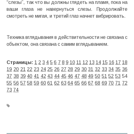
“слезы”, так что вы должны глядеть на пламя, пока на
ваши глаза не навернуться слезы. Продолжайте
смотреть не мигая, и третий глаз начнет вибрировать.
Техника вглядывания в действительности не связана с
объектом, она связана с самим вглядыванием.
Страницы:
1
2
3
4
5
6
7
8
9
10
11
12
13
14
15
16
17
18
19
20
21
22
23
24
25
26
27
28
29
30
31
32
33
34
35
36
37
38
39
40
41
42
43
44
45
46
47
48
49
50
51
52
53
54
55
56
57
58
59
60
61
62
63
64
65
66
67
68
69
70
71
72
73
74