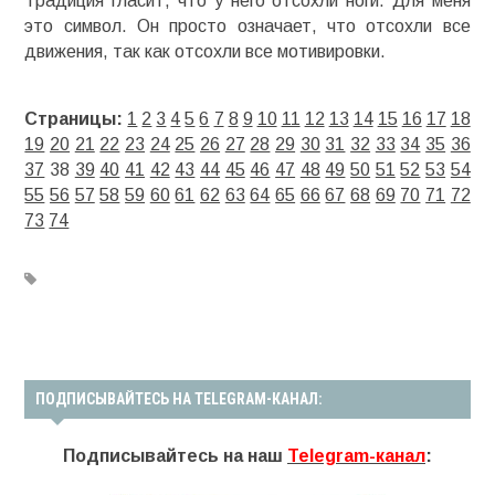
Традиция гласит, что у него отсохли ноги. Для меня
это символ. Он просто означает, что отсохли все
движения, так как отсохли все мотивировки.
Страницы:
1
2
3
4
5
6
7
8
9
10
11
12
13
14
15
16
17
18
19
20
21
22
23
24
25
26
27
28
29
30
31
32
33
34
35
36
37
38
39
40
41
42
43
44
45
46
47
48
49
50
51
52
53
54
55
56
57
58
59
60
61
62
63
64
65
66
67
68
69
70
71
72
73
74
ПОДПИСЫВАЙТЕСЬ НА TELEGRAM-КАНАЛ:
Подписывайтесь на наш
Telegram-канал
: