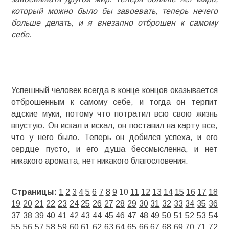
который можно было бы завоевать, теперь нечего
больше делать, и я внезапно отброшен к самому
себе.
Успешный человек всегда в конце концов оказывается
отброшенным к самому себе, и тогда он терпит
адские муки, потому что потратил всю свою жизнь
впустую. Он искал и искал, он поставил на карту все,
что у него было. Теперь он добился успеха, и его
сердце пусто, и его душа бессмысленна, и нет
никакого аромата, нет никакого благословения.
Страницы:
1
2
3
4
5
6
7
8
9
10
11
12
13
14
15
16
17
18
19
20
21
22
23
24
25
26
27
28
29
30
31
32
33
34
35
36
37
38
39
40
41
42
43
44
45
46
47
48
49
50
51
52
53
54
55
56
57
58
59
60
61
62
63
64
65
66
67
68
69
70
71
72