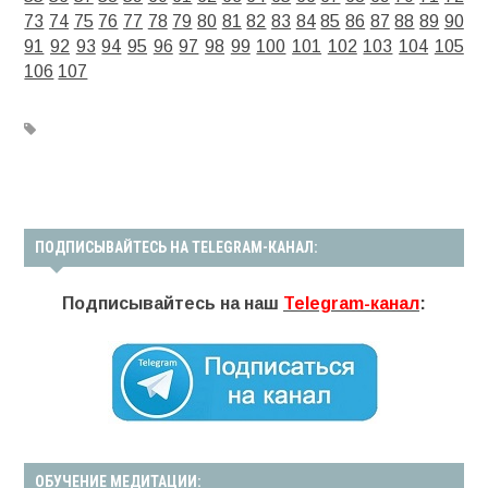
73
74
75
76
77
78
79
80
81
82
83
84
85
86
87
88
89
90
91
92
93
94
95
96
97
98
99
100
101
102
103
104
105
106
107
ПОДПИСЫВАЙТЕСЬ НА TELEGRAM-КАНАЛ:
Подписывайтесь на наш
Telegram-канал
:
ОБУЧЕНИЕ МЕДИТАЦИИ: