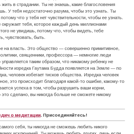
 жить в страдании. Ты не знаешь, какие благословения
ешь. У тебя недостаточно разума, чтобы это узнать. Ты
потому что у тебя нет чувствительности, чтобы ее узнать.
е окружает тебя, которое каждый день миллионами
этого не увидишь, потому что, чтобы видеть, тебе
, чувствовать, быть.
е на власть. Это общество — совершенно примитивное,
олитики, священники, профессора — немногие люди
управляется таким образом, что никакому ребенку не
йности изредка Гаутама Будда появляется на Земле — по
ка, человек избегает тисков общества. Изредка человек
ое, это происходит благодаря какой-то ошибке, какому-то
ется успеха в том, чтобы разрушить ваши корни,
о это сделано, вы никогда больше не сможете никому
едич о медитации
. Присоединяйтесь!
самого себя, ты никогда не сможешь любить никого
никаких исключений. Ты можешь любить других, лишь если