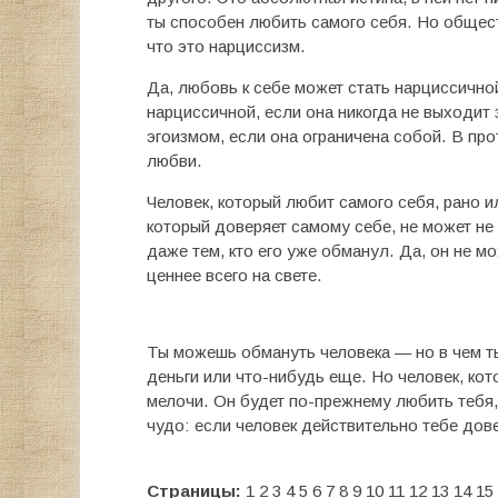
ты способен любить самого себя. Но общест
что это нарциссизм.
Да, любовь к себе может стать нарциссичной
нарциссичной, если она никогда не выходит 
эгоизмом, если она ограничена собой. В про
любви.
Человек, который любит самого себя, рано 
который доверяет самому себе, не может не 
даже тем, кто его уже обманул. Да, он не м
ценнее всего на свете.
Ты можешь обмануть человека — но в чем т
деньги или что-нибудь еще. Но человек, кото
мелочи. Он будет по-прежнему любить тебя,
чудо: если человек действительно тебе дов
Страницы:
1
2
3
4
5
6
7
8
9
10
11
12
13
14
15