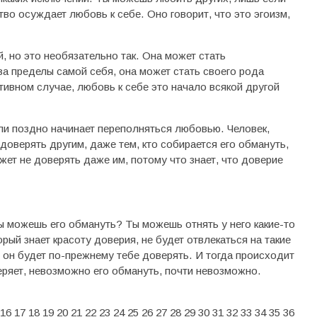
во осуждает любовь к себе. Оно говорит, что это эгоизм,
, но это необязательно так. Она может стать
за пределы самой себя, она может стать своего рода
тивном случае, любовь к себе это начало всякой другой
или поздно начинает переполняться любовью. Человек,
доверять другим, даже тем, кто собирается его обмануть,
ожет не доверять даже им, потому что знает, что доверие
ы можешь его обмануть? Ты можешь отнять у него какие-то
рый знает красоту доверия, не будет отвлекаться на такие
 он будет по-прежнему тебе доверять. И тогда происходит
еряет, невозможно его обмануть, почти невозможно.
16
17
18
19
20
21
22
23
24
25
26
27
28
29
30
31
32
33
34
35
36