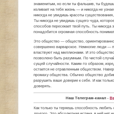
знаменитым, но если ты фальшив, ты будешь
изливает на тебя жизнь — и никогда не узна
никогда не увидишь красоты существования, 
Ты никогда не увидишь сущего чуда, которо
способов пересекает твой путь. Ты никогда 
понадобится огромная способность понимать
Это общество — общество, ориентированно
совершенно варварское. Немногие люди — п
властвуют над миллионами. И это общество 
позволено быть разумным. По чистой случа
сущей случайности. Каким-то образом, изред
остается не отравленным обществом. Наверн
промаху общества. Обычно общество добива
разрушить ваше доверие к себе. И как тольк
доверять.
Наш Телеграм-канал -
В
Как только ты теряешь способность любить 
другого. Это абсолютная истина, в ней нет 