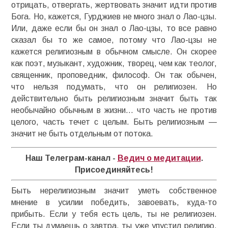
отрицать, отвергать, жертвовать значит идти против
Бога. Но, кажется, Гурджиев не много знал о Лао-цзы.
Или, даже если бы он знал о Лао-цзы, то все равно
сказал бы то же самое, потому что Лао-цзы не
кажется религиозным в обычном смысле. Он скорее
как поэт, музыкант, художник, творец, чем как теолог,
священник, проповедник, философ. Он так обычен,
что нельзя подумать, что он религиозен. Но
действительно быть религиозным значит быть так
необычайно обычным в жизни… что часть не против
целого, часть течет с целым. Быть религиозным —
значит не быть отдельным от потока.
Наш Телеграм-канал -
Ведич о медитации
.
Присоединяйтесь!
Быть нерелигиозным значит уметь собственное
мнение в усилии победить, завоевать, куда-то
прибыть. Если у тебя есть цель, ты не религиозен.
Если ты думаешь о завтра, ты уже упустил религию.