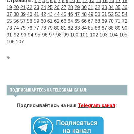
Страницы:
1
2
3
4
5
6
7
8
9
10
11
12
13
14
15
16
17
18
19
20
21
22
23
24
25
26
27
28
29
30
31
32
33
34
35
36
37
38
39
40
41
42
43
44
45
46
47
48
49
50
51
52
53
54
55
56
57
58
59
60
61
62
63
64
65
66
67
68
69
70
71
72
73
74
75
76
77
78
79
80
81
82
83
84
85
86
87
88
89
90
91
92
93
94
95
96
97
98
99
100
101
102
103
104
105
106
107
ПОДПИСЫВАЙТЕСЬ НА TELEGRAM-КАНАЛ:
Подписывайтесь на наш
Telegram-канал
: