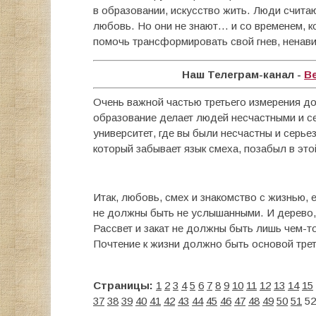
в образовании, искусство жить. Люди счита
любовь. Но они не знают… и со временем, к
помочь трансформировать свой гнев, ненави
Наш Телеграм-канал -
В
Очень важной частью третьего измерения д
образование делает людей несчастными и се
университет, где вы были несчастны и серьез
который забывает язык смеха, позабыл в это
Итак, любовь, смех и знакомство с жизнью, 
не должны быть не услышанными. И дерево, 
Рассвет и закат не должны быть лишь чем-т
Почтение к жизни должно быть основой трет
Страницы:
1
2
3
4
5
6
7
8
9
10
11
12
13
14
15
37
38
39
40
41
42
43
44
45
46
47
48
49
50
51
52