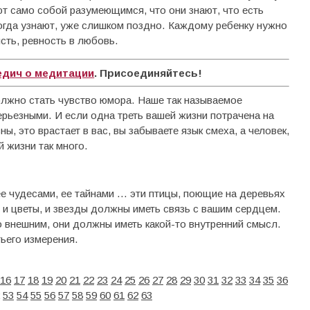
ют само собой разумеющимся, что они знают, что есть
огда узнают, уже слишком поздно. Каждому ребенку нужно
сть, ревность в любовь.
едич о медитации
. Присоединяйтесь!
олжно стать чувство юмора. Наше так называемое
рьезными. И если одна треть вашей жизни потрачена на
ны, это врастает в вас, вы забываете язык смеха, а человек,
й жизни так много.
ее чудесами, ее тайнами … эти птицы, поющие на деревьях
и цветы, и звезды должны иметь связь с вашим сердцем.
о внешним, они должны иметь какой-то внутренний смысл.
ьего измерения.
16
17
18
19
20
21
22
23
24
25
26
27
28
29
30
31
32
33
34
35
36
53
54
55
56
57
58
59
60
61
62
63