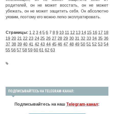
родителей, он не может восстать, он не может
убежать, он не может защитить себя. Он абсолютно
уязвим, поэтому его можно легко эксплуатировать.
Страницы:
1
2
3
4
5
6
7
8
9
10
11
12
13
14
15
16
17
18
19
20
21
22
23
24
25
26
27
28
29
30
31
32
33
34
35
36
37
38
39
40
41
42
43
44
45
46
47
48
49
50
51
52
53
54
55
56
57
58
59
60
61
62
63
ПОДПИСЫВАЙТЕСЬ НА TELEGRAM-КАНАЛ:
Подписывайтесь на наш
Telegram-канал
: