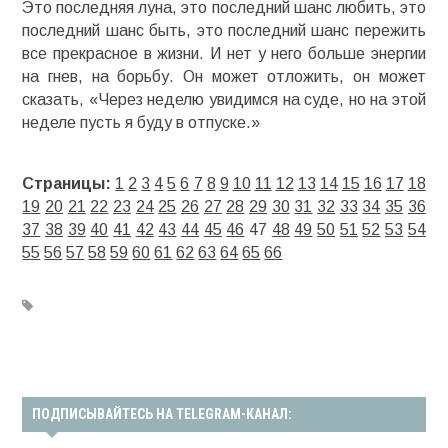
Это последняя луна, это последний шанс любить, это
последний шанс быть, это последний шанс пережить
все прекрасное в жизни. И нет у него больше энергии
на гнев, на борьбу. Он может отложить, он может
сказать, «Через неделю увидимся на суде, но на этой
неделе пусть я буду в отпуске.»
Страницы:
1
2
3
4
5
6
7
8
9
10
11
12
13
14
15
16
17
18
19
20
21
22
23
24
25
26
27
28
29
30
31
32
33
34
35
36
37
38
39
40
41
42
43
44
45
46
47
48
49
50
51
52
53
54
55
56
57
58
59
60
61
62
63
64
65
66
ПОДПИСЫВАЙТЕСЬ НА TELEGRAM-КАНАЛ: