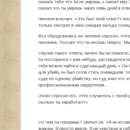
сказать тебе что ты не умрешь,» сказал ему
сказал что ты умрешь через семь дней в отв
Человек вскочил. «Это был твой ответ?» во
только смотрел в окно ожидая захода солнца
Все обрадовались но человек спросил, «Что
человека. Похоже что ты несешь смерть. Мы
«Кроме такого ответа, ничего бы не помогло,
ты поссорился с кем-нибудь, рассердился н
тебя можно найти в суде каждый день.» Он 
для убийц он был готов стать очевидцем, т
суде по одному убийству, но суд знал что э
профессиональным свидетелем…
Эхнат спросил его, «Что случилось с твоей
сколько ты заработал?»
«О чем ты говоришь? оветил он. «Я не вставал
жажды. Я просто мертв. Я не чувствую в себ