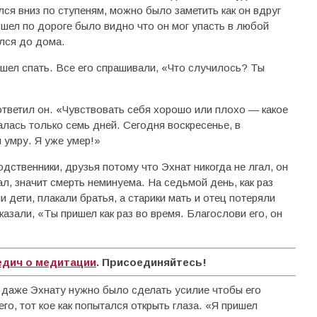
лся вниз по ступеням, можно было заметить как он вдруг
н шел по дороге было видно что он мог упасть в любой
ался до дома.
шел спать. Все его спрашивали, «Что случилось? Ты
ответил он. «Чувствовать себя хорошо или плохо — какое
алась только семь дней. Сегодня воскресенье, в
 умру. Я уже умер!»
дственники, друзья потому что Эхнат никогда не лгал, он
л, значит смерть неминуема. На седьмой день, как раз
 дети, плакали братья, а старики мать и отец потеряли
казали, «Ты пришел как раз во время. Благослови его, он
едич о медитации
. Присоединяйтесь!
то даже Эхнату нужно было сделать усилие чтобы его
его, тот кое как попытался открыть глаза. «Я пришел