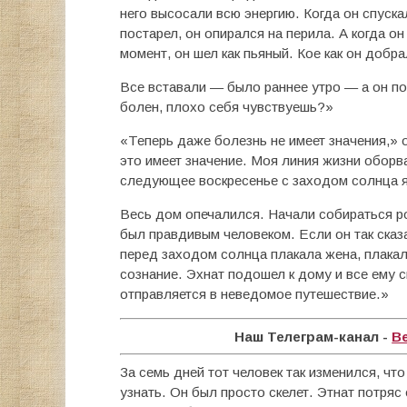
него высосали всю энергию. Когда он спуска
постарел, он опирался на перила. А когда о
момент, он шел как пьяный. Кое как он добр
Все вставали — было раннее утро — а он по
болен, плохо себя чувствуешь?»
«Теперь даже болезнь не имеет значения,» 
это имеет значение. Моя линия жизни оборв
следующее воскресенье с заходом солнца я
Весь дом опечалился. Начали собираться ро
был правдивым человеком. Если он так сказа
перед заходом солнца плакала жена, плакали
сознание. Эхнат подошел к дому и все ему с
отправляется в неведомое путешествие.»
Наш Телеграм-канал -
В
За семь дней тот человек так изменился, ч
узнать. Он был просто скелет. Этнат потряс 