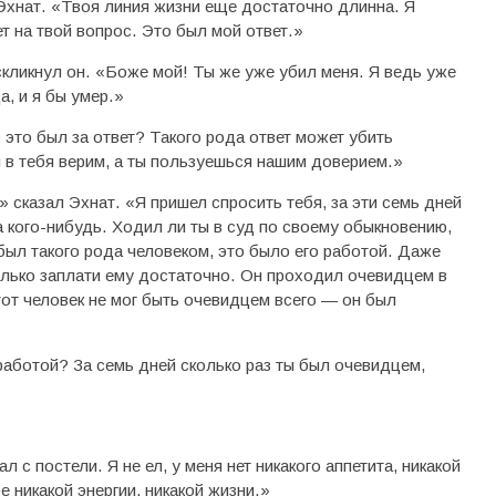
 Эхнат. «Твоя линия жизни еще достаточно длинна. Я
ет на твой вопрос. Это был мой ответ.»
скликнул он. «Боже мой! Ты же уже убил меня. Я ведь уже
, и я бы умер.»
 это был за ответ? Такого рода ответ может убить
 в тебя верим, а ты пользуешься нашим доверием.»
» сказал Эхнат. «Я пришел спросить тебя, за эти семь дней
а кого-нибудь. Ходил ли ты в суд по своему обыкновению,
был такого рода человеком, это было его работой. Даже
олько заплати ему достаточно. Он проходил очевидцем в
тот человек не мог быть очевидцем всего — он был
 работой? За семь дней сколько раз ты был очевидцем,
 с постели. Я не ел, у меня нет никакого аппетита, никакой
е никакой энергии, никакой жизни.»