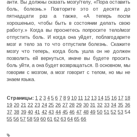
анти. Вы должны сказать мозгу/телу, «Пора оставить
боль, болезнь.» Повторите это от десяти до
пятнадцати раз а также, «А теперь поспи
хорошенько, чтобы быть в состоянии делать свою
работу.» Когда вы проснетесь попросите тело/мозг
отпустить боль. И когда она уйдет, поблагодарите
мозг и тело за то что отпустили болезнь. Скажите
мозгу что теперь, когда боль ушла он не должен
позволить ей вернуться, иначе вы будете просить
боль уйти, а она будет возвращаться. В основном, мы
говорим с мозгом, а мозг говорит с телом, но мы не
знаем языка.
Страницы:
1
2
3
4
5
6
7
8
9
10
11
12
13
14
15
16
17
18
19
20
21
22
23
24
25
26
27
28
29
30
31
32
33
34
35
36
37
38
39
40
41
42
43
44
45
46
47
48
49
50
51
52
53
54
55
56
57
58
59
60
61
62
63
64
65
66