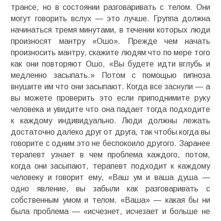
трансе, но в состоянии разговаривать с телом. Они
могут говорить вслух — это лучше. Группа должна
начинаться тремя минутами, в течении которых люди
произносят мантру «Ошо». Прежде чем начать
произносить мантру, скажите людям что по мере того
как они повторяют Ошо, «Вы будете идти вглубь и
медленно засыпать.» Потом с помощью гипноза
внушите им что они засыпают. Когда все заснули — а
вы можете проверить это если приподнимите руку
человека и увидите что она падает тогда подходите
к каждому индивидуально. Люди должны лежать
достаточно далеко друг от друга, так чтобы когда вы
говорите с одним это не беспокоило другого. Заранее
терапевт узнает в чем проблема каждого, потом,
когда они засыпают, терапевт подходит к каждому
человеку и говорит ему, «Ваш ум и ваша душа —
одно явление, вы забыли как разговаривать с
собственным умом и телом. «Ваша» — какая бы ни
была проблема — «исчезнет, исчезает и больше не