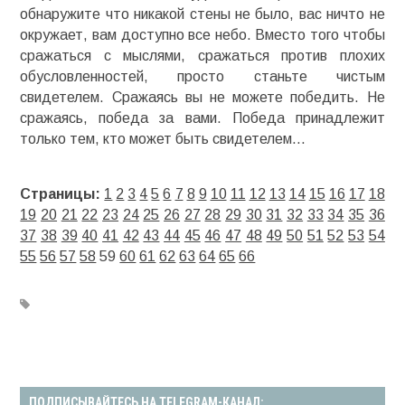
обнаружите что никакой стены не было, вас ничто не
окружает, вам доступно все небо. Вместо того чтобы
сражаться с мыслями, сражаться против плохих
обусловленностей, просто станьте чистым
свидетелем. Сражаясь вы не можете победить. Не
сражаясь, победа за вами. Победа принадлежит
только тем, кто может быть свидетелем…
Страницы:
1
2
3
4
5
6
7
8
9
10
11
12
13
14
15
16
17
18
19
20
21
22
23
24
25
26
27
28
29
30
31
32
33
34
35
36
37
38
39
40
41
42
43
44
45
46
47
48
49
50
51
52
53
54
55
56
57
58
59
60
61
62
63
64
65
66
ПОДПИСЫВАЙТЕСЬ НА TELEGRAM-КАНАЛ: