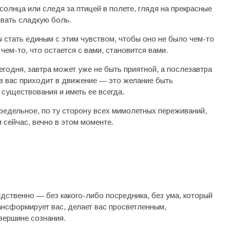
олнца или следя за птицей в полете, глядя на прекрасные
овать сладкую боль.
ы стать единым с этим чувством, чтобы оно не было чем-то
чем-то, что остается с вами, становится вами.
егодня, завтра может уже не быть приятной, а послезавтра
о в вас приходит в движение — это желание быть
 существования и иметь ее всегда.
редельное, по ту сторону всех мимолетных переживаний,
 сейчас, вечно в этом моменте.
дственно — без какого-либо посредника, без ума, который
рансформирует вас, делает вас просветленным,
вершине сознания.