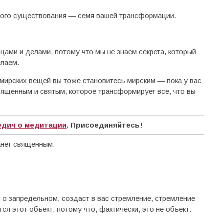
нного существования — семя вашей трансформации.
ами и делами, потому что мы не знаем секрета, который
елаем.
и мирских вещей вы тоже становитесь мирским — пока у вас
священным и святым, которое трансформирует все, что вы
едич о медитации
. Присоединяйтесь!
танет священным.
 о запредельном, создаст в вас стремление, стремление
тся этот объект, потому что, фактически, это не объект.