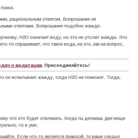
 поиск.
ким, рациональным ответом. Вопрошание не
льными ответами. Вопрошание подобно жажде.
учному, H2O означает воду, но это не утолит жажды. Это
то-то спрашивает, что такое вода, на это, как на вопрос,
едич о медитации
. Присоединяйтесь!
то он испытывает жажду, тогда H2O не поможет. Тогда,
ому что это будет отвлекать. Когда ты делаешь две вещи
уально, то в уме.
ушайте. Если что-то является правдой, то ваше сердце