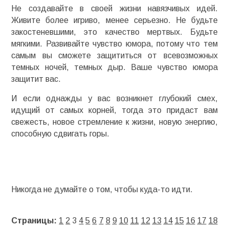
Не создавайте в своей жизни навязчивых идей.
Живите более игриво, менее серьезно. Не будьте
закостеневшими, это качество мертвых. Будьте
мягкими. Развивайте чувство юмора, потому что тем
самым вы сможете защититься от всевозможных
темных ночей, темных дыр. Ваше чувство юмора
защитит вас.
И если однажды у вас возникнет глубокий смех,
идущий от самых корней, тогда это придаст вам
свежесть, новое стремление к жизни, новую энергию,
способную сдвигать горы.
Никогда не думайте о том, чтобы куда-то идти.
Страницы:
1
2
3
4
5
6
7
8
9
10
11
12
13
14
15
16
17
18