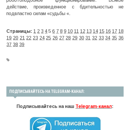
роботоподобное функционирование. Всякое
действие, произведенное с бдительностью не
подвластно силам «судьбы «.
Страницы:
1
2
3
4
5
6
7
8
9
10
11
12
13
14
15
16
17
18
19
20
21
22
23
24
25
26
27
28
29
30
31
32
33
34
35
36
37
38
39
ПОДПИСЫВАЙТЕСЬ НА TELEGRAM-КАНАЛ:
Подписывайтесь на наш
Telegram-канал
: